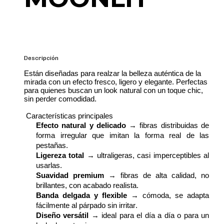
Descripción
Es
tán diseñadas para realzar la belleza auténtica de la
mirada con un efecto fresco, ligero y elegante. Perfectas
para quienes buscan un
look
natural con un toque
chic
,
sin perder
com
o
didad
.
Características principales
Efecto natural y delicado
→ fibras distribuidas de
forma irregular que imitan la forma real de las
pestañas.
Ligereza total
→ ultraligeras, casi imperceptibles al
usarlas.
Suavidad premium
→ fibras de alta calidad, no
brillantes, con acabado realista.
Banda
delgada y
flexible
→ cómoda, se adapta
fácilmente al párpado sin irritar.
Diseño versátil
→ ideal para el día a día o para un