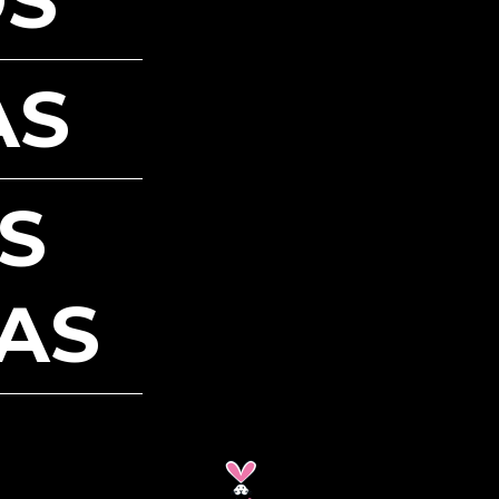
AS
S
AS