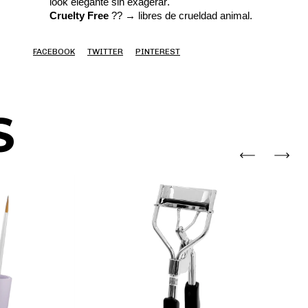
look
elegante sin exagerar.
Cruelty
Free
??
→ libres de crueldad animal.
FACEBOOK
TWITTER
PINTEREST
S