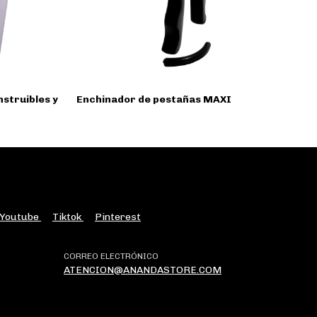
struibles y
Enchinador de pestañas MAXI
P
Youtube
Tiktok
Pinterest
CORREO ELECTRÓNICO
ATENCION@ANANDASTORE.COM